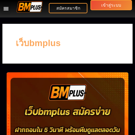
Skip
เข้าสู่ระบบ
สมัครสมาชิก
to
content
สมัครสมาชิก
เข้าสู่ระบบ
ติดต่อเรา
โปรโมชั่น
เกี่ยวกับเรา
นโยบายความเป็นส่วนตัว
เว็บbmplus