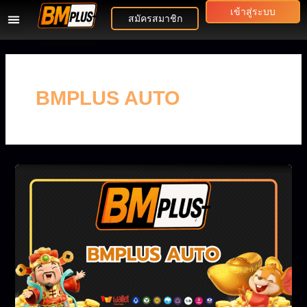
Skip
เข้าสู่ระบบ
สมัครสมาชิก
to
content
สมัครสมาชิก
เข้าสู่ระบบ
ติดต่อเรา
โปรโมชั่น
เกี่ยวกับเรา
นโยบายความเป็นส่วนตัว
BMPLUS AUTO