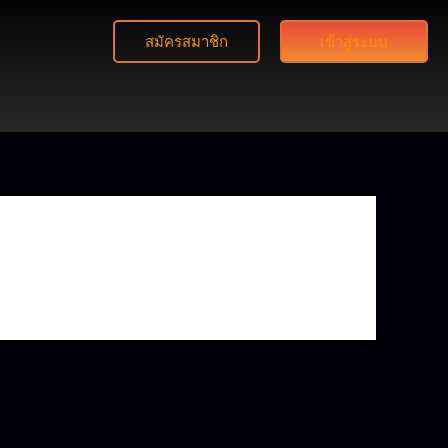
สมัครสมาชิก
เข้าสู่ระบบ