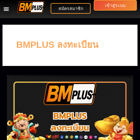
Skip
เข้าสู่ระบบ
สมัครสมาชิก
to
content
สมัครสมาชิก
เข้าสู่ระบบ
ติดต่อเรา
โปรโมชั่น
เกี่ยวกับเรา
นโยบายความเป็นส่วนตัว
BMPLUS ลงทะเบียน