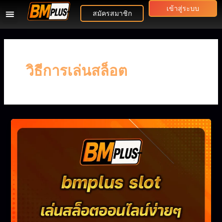
Skip
เข้าสู่ระบบ
สมัครสมาชิก
to
content
สมัครสมาชิก
เข้าสู่ระบบ
ติดต่อเรา
โปรโมชั่น
เกี่ยวกับเรา
นโยบายความเป็นส่วนตัว
วิธีการเล่นสล็อต