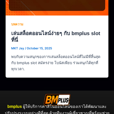
บทความ
เล่นสล็อตออนไลน์ง่ายๆ กับ bmplus slot
ที่นี่
MKT Jay
/
October 15, 2025
พบกับความสนุกของการเล่นสล็อตออนไลน์ที่ไม่มีที่สิ้นสุด
กับ bmplus slot สมัครง่าย โบนัสเพียบ ร่วมสนุกได้ทุกที่
ทุกเวลา.
bmplus
ผู้ให้บริการคาสิโนออนไลน์ของเราได้พัฒนาและ
ปรับปรุงระบบอย่างดีที่สุด ด้วยทีมงานผู้เชี่ยวชาญที่พร้อมช่วย