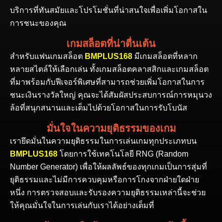
บริการที่ทันสมัยและโปรโมชั่นที่น่าสนใจเพื่อเพิ่มโอกาสใน
การชนะของคุณ
เกมสล็อตที่น่าตื่นเต้น
สำหรับแฟนเกมสล็อต
BMPLUS168
มีเกมสล็อตที่หลาก
หลายสไตล์ให้เลือกเล่น ทั้งเกมสล็อตคลาสสิกและเกมสล็อต
ที่มาพร้อมกับฟีเจอร์พิเศษที่สามารถช่วยเพิ่มโอกาสในการ
ชนะเงินรางวัลใหญ่ คุณจะได้สัมผัสประสบการณ์การหมุนวง
ล้อที่สนุกสนานและเต็มไปด้วยโอกาสในการรับโบนัส
มั่นใจในความยุติธรรมของเกม
เรายึดมั่นในความยุติธรรมในการเล่นเกมทุกประเภทบน
BMPLUS168
โดยการใช้เทคโนโลยี RNG (Random
Number Generator) เพื่อให้ผลลัพธ์ของทุกเกมเป็นการสุ่มที่
ยุติธรรมและไม่มีการควบคุมหรือการโกงจากฝ่ายใดฝ่าย
หนึ่ง การตรวจสอบและรับรองความยุติธรรมเหล่านี้จะช่วย
ให้คุณมั่นใจในการเล่นกับเราได้อย่างเต็มที่