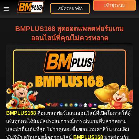
Skip
เข้าสู่ระบบ
สมัครสมาชิก
to
content
สมัครสมาชิก
เข้าสู่ระบบ
ติดต่อเรา
โปรโมชั่น
เกี่ยวกับเรา
นโยบายความเป็นส่วนตัว
BMPLUS168 สุดยอดแพลตฟอร์มเกม
ออนไลน์ที่คุณไม่ควรพลาด
BMPLUS168
คือแพลตฟอร์มเกมออนไลน์ที่เปิดโอกาสให้ผู้
เล่นทุกคนได้สัมผัสประสบการณ์การเล่นเกมที่หลากหลาย
และน่าตื่นเต้นที่สุด ไม่ว่าคุณจะชื่นชอบเกมคาสิโน เกมเดิม
พันกีฬา หรือเกมสล็อตออนไลน์
BMPLUS168
มาพร้อมกับ