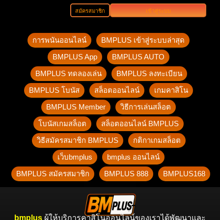
สมัครสมาชิก
เข้าสู่ระบบ
การพนันออนไลน์
BMPLUS เข้าสู่ระบบล่าสุด
BMPLUS App
BMPLUS AUTO
BMPLUS ทดลองเล่น
BMPLUS ลงทะเบียน
BMPLUS โบนัส
สล็อตออนไลน์
เกมคาสิโน
BMPLUS Member
วิธีการเล่นสล็อต
โบนัสเกมสล็อต
สล็อตออนไลน์ BMPLUS
วิธีสมัครสมาชิก BMPLUS
กติกาเกมสล็อต
เว็บbmplus
bmplus ออนไลน์
BMPLUS สมัครสมาชิก
BMPLUS 888
BMPLUS168
bmplus
ผู้ให้บริการคาสิโนออนไลน์ของเราได้พัฒนาและ