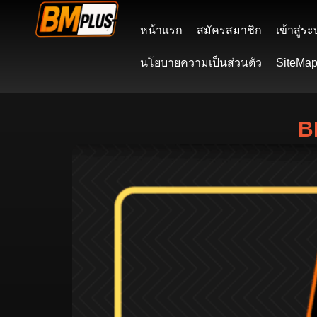
Skip
to
หน้าแรก
สมัครสมาชิก
เข้าสู่ร
content
นโยบายความเป็นส่วนตัว
SiteMa
B