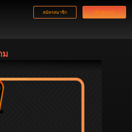
สมัครสมาชิก
เข้าสู่ระบบ
กม