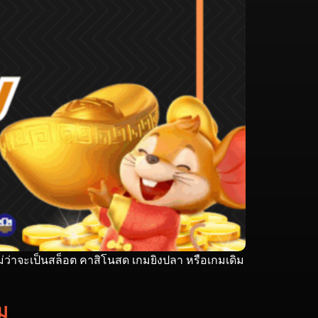
่ว่าจะเป็นสล็อต คาสิโนสด เกมยิงปลา หรือเกมเดิม
ม