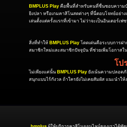
BMPLUS Play
คือพื้นที่สำหรับคนที่ชื่นชอบควา
ยิงปลา หรือเกมคาสิโนสดต่างๆ ที่นี่ตอบโจทย์อย่าง
เล่นตั้งแต่ครั้งแรกที่เข้ามา ไม่ว่าจะเป็นอินเตอร
สิ่งที่ทำให้
BMPLUS Play
โดดเด่นคือระบบการฝาก-ถ
สมาชิกใหม่และสมาชิกปัจจุบัน ที่ช่วยเพิ่มโอกาสใน
โปร
ไม่เพียงแค่นั้น
BMPLUS Play
ยังเน้นความปลอดภัยแ
สนุกแบบไร้กังวล ถ้าใครยังไม่เคยสัมผัส แนะนำให้
bmplus
ผู้ให้บริการคาสิโนออนไลน์ของเราได้พัฒน