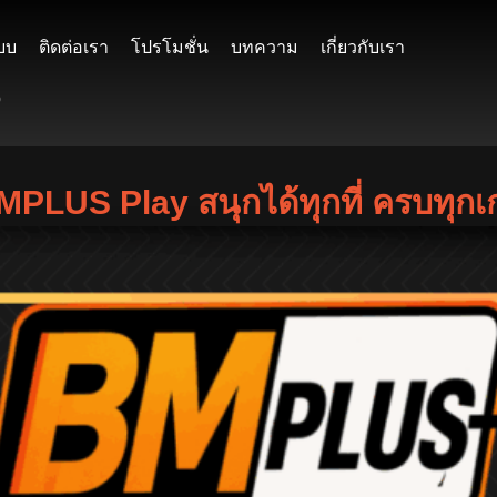
ะบบ
ติดต่อเรา
โปรโมชั่น
บทความ
เกี่ยวกับเรา
p
MPLUS Play สนุกได้ทุกที่ ครบทุกเ