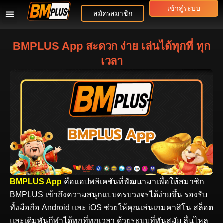
Skip
เข้าสู่ระบบ
สมัครสมาชิก
to
content
สมัครสมาชิก
เข้าสู่ระบบ
ติดต่อเรา
โปรโมชั่น
เกี่ยวกับเรา
นโยบายความเป็นส่วนตัว
BMPLUS App สะดวก ง่าย เล่นได้ทุกที่ ทุก
เวลา
BMPLUS App
คือแอปพลิเคชันที่พัฒนามาเพื่อให้สมาชิก
BMPLUS เข้าถึงความสนุกแบบครบวงจรได้ง่ายขึ้น รองรับ
ทั้งมือถือ Android และ iOS ช่วยให้คุณเล่นเกมคาสิโน สล็อต
และเดิมพันกีฬาได้ทุกที่ทุกเวลา ด้วยระบบที่ทันสมัย ลื่นไหล