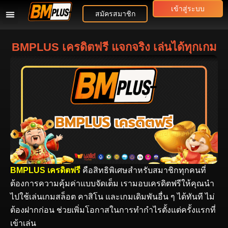
Skip
เข้าสู่ระบบ
สมัครสมาชิก
to
content
สมัครสมาชิก
เข้าสู่ระบบ
ติดต่อเรา
โปรโมชั่น
เกี่ยวกับเรา
นโยบายความเป็นส่วนตัว
BMPLUS เครดิตฟรี แจกจริง เล่นได้ทุกเกม
BMPLUS เครดิตฟรี
คือสิทธิพิเศษสำหรับสมาชิกทุกคนที่
ต้องการความคุ้มค่าแบบจัดเต็ม เรามอบเครดิตฟรีให้คุณนำ
ไปใช้เล่นเกมสล็อต คาสิโน และเกมเดิมพันอื่น ๆ ได้ทันที ไม่
ต้องฝากก่อน ช่วยเพิ่มโอกาสในการทำกำไรตั้งแต่ครั้งแรกที่
เข้าเล่น